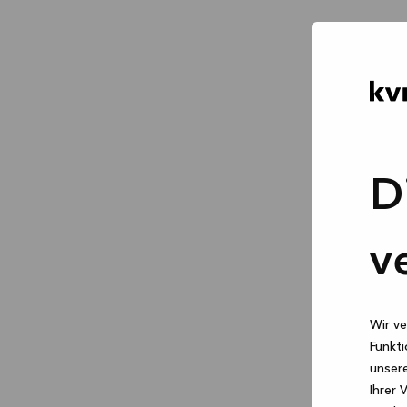
D
v
Wir ve
Funkti
unsere
Ihrer 