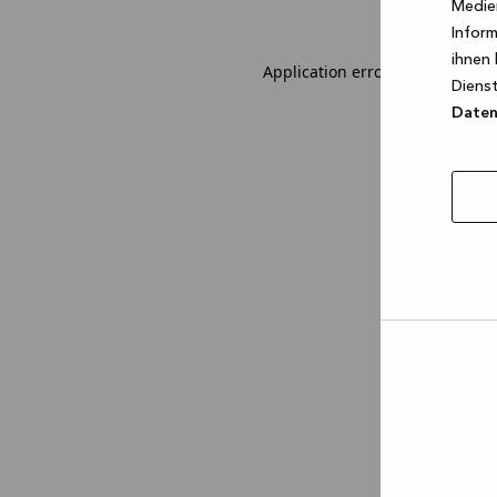
Medien
Inform
ihnen 
Application error: a client-sid
Dienst
Datens
Auswa
erlau