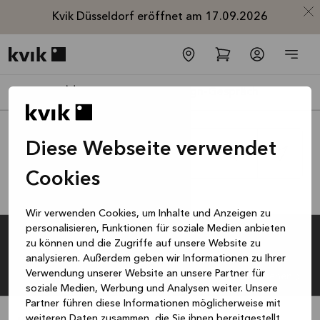
Kvik Düsseldorf eröffnet am 17.09.2026
Kvik logo
Vereinbare ein Design-Gespräch
Postleitzahl oder Ort
Diese Webseite verwendet
Cookies
Liste
Karte
Wir verwenden Cookies, um Inhalte und Anzeigen zu
personalisieren, Funktionen für soziale Medien anbieten
Spare jetzt 40
Kvik Berlin Mitte
zu können und die Zugriffe auf unsere Website zu
Vereinbare 
Wegbe
% auf alle
analysieren. Außerdem geben wir Informationen zu Ihrer
Karl Marx Allee 109
,
10243
Berlin
Heute geöffnet ab 10:00 - 18:00
Verwendung unserer Website an unsere Partner für
Arbeitsplatten
Studio ansehen
soziale Medien, Werbung und Analysen weiter. Unsere
und Spülen*
Partner führen diese Informationen möglicherweise mit
Angebot gültig bis
weiteren Daten zusammen, die Sie ihnen bereitgestellt