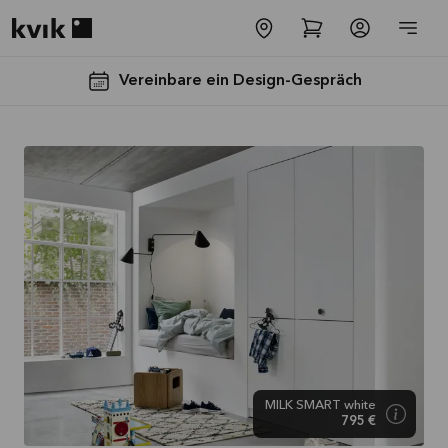
Kvik logo
Vereinbare ein Design-Gespräch
Spare jetzt 40
% auf alle
Arbeitsplatten
und Spülen*
Angebot gültig bis
MILK SMART white
2026-08-31
795 €