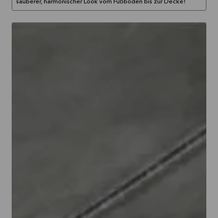
sauberer, harmonischer Look vom Fußboden bis zur Decke!