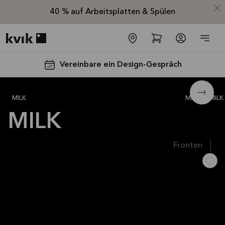
40 % auf Arbeitsplatten & Spülen
Kvik logo
Vereinbare ein Design-Gespräch
MILK SMART white
795 €
MILK
Milk
MILK
MILK
Fronten
Spare jetzt 40
% auf alle
Arbeitsplatten
und Spülen*
Angebot gültig bis