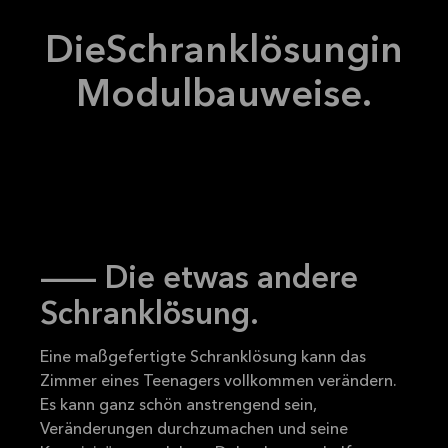
2026-08-31
Die
Schranklösung
in
Mehr
lesen
Modulbauweise.
–- Die etwas andere
Schranklösung.
Eine maßgefertigte Schranklösung kann das
Zimmer eines Teenagers vollkommen verändern.
Es kann ganz schön anstrengend sein,
Veränderungen durchzumachen und seine