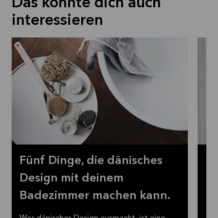
Das könnte dich auch
interessieren
Fünf Dinge, die dänisches
Kl
Design mit deinem
Ne
Badezimmer machen kann.
B