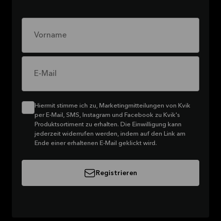
Vorname
E-Mail
Hiermit stimme ich zu, Marketingmitteilungen von Kvik
per E-Mail, SMS, Instagram und Facebook zu Kvik's
Produktsortiment zu erhalten. Die Einwilligung kann
jederzeit widerrufen werden, indem auf den Link am
Ende einer erhaltenen E-Mail geklickt wird.
Registrieren