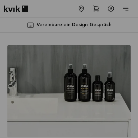
Kvik logo
Vereinbare ein Design-Gespräch
Spare jetzt 40
% auf alle
Arbeitsplatten
und Spülen*
Angebot gültig bis
2026-08-31