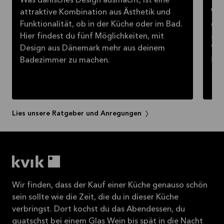
Was dänisches Design ausmacht, ist eine
attraktive Kombination aus Ästhetik und
Wer
Funktionalität, ob in der Küche oder im Bad.
dem
Hier findest du fünf Möglichkeiten, mit
auc
Design aus Dänemark mehr aus deinem
Woh
Badezimmer zu machen.
bre
aus
kan
Lies unsere Ratgeber und Anregungen
Wir finden, dass der Kauf einer Küche genauso schön
sein sollte wie die Zeit, die du in dieser Küche
verbringst. Dort kochst du das Abendessen, du
quatschst bei einem Glas Wein bis spät in die Nacht