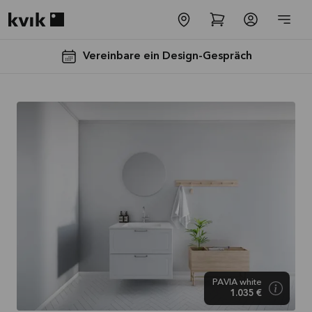
Kvik logo
Vereinbare ein Design-Gespräch
Spare jetzt 40
% auf alle
Arbeitsplatten
und Spülen*
Angebot gültig bis
PAVIA white
2026-08-31
1.035 €