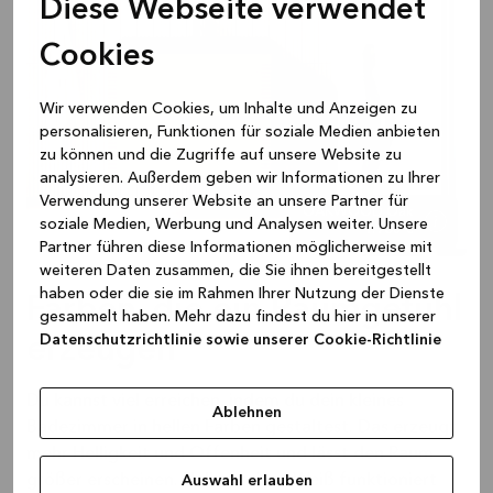
Diese Webseite verwendet
Cookies
Wir verwenden Cookies, um Inhalte und Anzeigen zu
personalisieren, Funktionen für soziale Medien anbieten
zu können und die Zugriffe auf unsere Website zu
analysieren. Außerdem geben wir Informationen zu Ihrer
Verwendung unserer Website an unsere Partner für
OAKWOOD Oak
soziale Medien, Werbung und Analysen weiter. Unsere
1.985 €
Partner führen diese Informationen möglicherweise mit
weiteren Daten zusammen, die Sie ihnen bereitgestellt
haben oder die sie im Rahmen Ihrer Nutzung der Dienste
Farben, die ein Raumgefühl
gesammelt haben. Mehr dazu findest du hier in unserer
Datenschutzrichtlinie sowie unserer Cookie-Richtlinie
erzeugen
Du kannst viel erreichen, indem du dein kleines
Ablehnen
Badezimmer in hellen Farben gestaltest. Das erzeugt
mehr Helligkeit und Offenheit und lässt den Raum
größer erscheinen. Helles, reines Weiß funktioniert
Auswahl erlauben