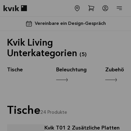
Kvik logo
Vereinbare ein Design-Gespräch
Kvik Living
Unterkategorien
(
5
)
Tische
Beleuchtung
Zubehör
Spare jetzt 40
% auf alle
Arbeitsplatten
und Spülen*
Tische
24
Produkte
Angebot gültig bis
2026-08-31
Kvik T01 2 Zusätzliche Platten