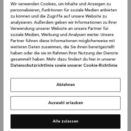
Wir verwenden Cookies, um Inhalte und Anzeigen zu
personalisieren, Funktionen für soziale Medien anbieten
zu können und die Zugriffe auf unsere Website zu
Kvik T01 Esstisch 200x90cm
analysieren. Außerdem geben wir Informationen zu Ihrer
Light Oak/Clay
Verwendung unserer Website an unsere Partner für
soziale Medien, Werbung und Analysen weiter. Unsere
Tische, Light Oak/Clay, 750 x 2000 x 900 mm
Partner führen diese Informationen möglicherweise mit
HV9100-200-063-843
weiteren Daten zusammen, die Sie ihnen bereitgestellt
1.849,99 €
haben oder die sie im Rahmen Ihrer Nutzung der Dienste
gesammelt haben. Mehr dazu findest du hier in unserer
Plus Versandkosten
Datenschutzrichtlinie sowie unserer Cookie-Richtlinie
In mehreren Farben erhältlich
+
5
Ablehnen
Kvik T01 Esstisch 200x90cm
Auswahl erlauben
Dark Oak/Black
Tische, Dark Oak/Black, 750 x 2000 x 900 mm
Alle zulassen
HV9100-200-064-042