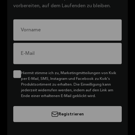
vorbereiten, auf dem Laufenden zu bleiben.
Vorname
E-Mail
Hiermit stimme ich zu, Marketingmitteilungen von Kvik
per E-Mail, SMS, Instagram und Facebook zu Kvik's
Produktsortiment zu erhalten. Die Einwilligung kann
jederzeit widerrufen werden, indem auf den Link am
Ende einer erhaltenen E-Mail geklickt wird.
Registrieren