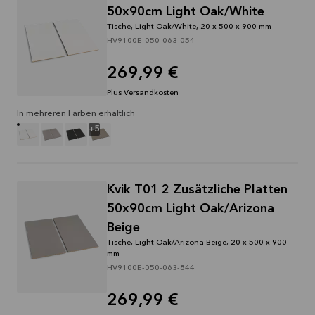
Mehr
50x90cm Light Oak/White
lesen
Tische, Light Oak/White, 20 x 500 x 900 mm
HV9100E-050-063-054
269,99 €
Plus Versandkosten
In mehreren Farben erhältlich
+
5
Kvik T01 2 Zusätzliche Platten
50x90cm Light Oak/Arizona
Beige
Tische, Light Oak/Arizona Beige, 20 x 500 x 900
mm
HV9100E-050-063-844
269,99 €