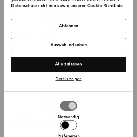
G01-20130
Datenschutzrichtlinie sowie unserer Cookie-Richtlinie
242,99 €
Ablehnen
Plus Versandkosten
In mehreren Farben erhältlich
Auswahl erlauben
Alle zulassen
NIVO Einlegeboden D Light
Oak/White
Details zeigen
Regale, Light Oak/White, 420 x 1180 x 160 mm
G01-20131
242,99 €
Auswahl
erlauben
Plus Versandkosten
Notwendig
In mehreren Farben erhältlich
Präferenzen