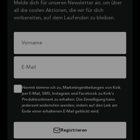
Melde dich für unseren Newsletter an, um über
all die coolen Aktionen, die wir für dich
vorbereiten, auf dem Laufenden zu bleiben.
Vorname
E-Mail
Hiermit stimme ich zu, Marketingmitteilungen von Kvik
per E-Mail, SMS, Instagram und Facebook zu Kvik's
Produktsortiment zu erhalten. Die Einwilligung kann
jederzeit widerrufen werden, indem auf den Link am
Ende einer erhaltenen E-Mail geklickt wird.
Registrieren