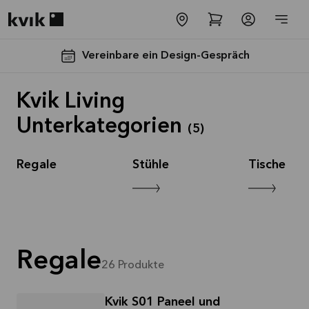
Kvik logo
Vereinbare ein Design-Gespräch
Kvik Living
Unterkategorien
(
5
)
Regale
Stühle
Tische
Spare jetzt 40
% auf alle
Arbeitsplatten
und Spülen*
Regale
26
Produkte
Angebot gültig bis
2026-08-31
Kvik S01 Paneel und