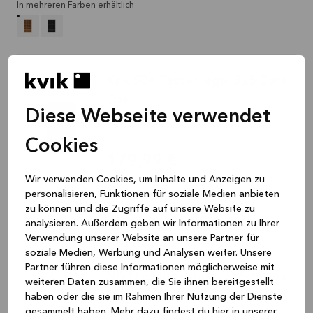
In mehreren Farben erhältlich
Kvik S04 Tassenregal 3x5 Dark
Oak
Diese Webseite verwendet
Regale, Dark Oak, 639 x 365 x 105 mm
HV9087
Cookies
179,99 €
Wir verwenden Cookies, um Inhalte und Anzeigen zu
Plus Versandkosten
personalisieren, Funktionen für soziale Medien anbieten
In mehreren Farben erhältlich
zu können und die Zugriffe auf unsere Website zu
analysieren. Außerdem geben wir Informationen zu Ihrer
Verwendung unserer Website an unsere Partner für
soziale Medien, Werbung und Analysen weiter. Unsere
Partner führen diese Informationen möglicherweise mit
NIVO Einlegeboden D Schwarz
weiteren Daten zusammen, die Sie ihnen bereitgestellt
Regale, Schwarz, 420 x 1180 x 160 mm
haben oder die sie im Rahmen Ihrer Nutzung der Dienste
gesammelt haben. Mehr dazu findest du hier in unserer