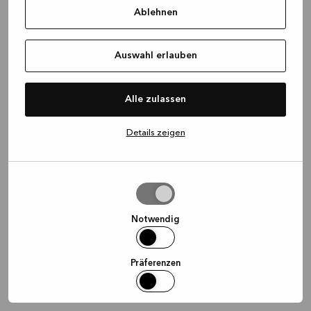
Ablehnen
information)
.
Auswahl erlauben
Alle zulassen
Details zeigen
Auswahl
erlauben
Notwendig
Präferenzen
Statistiken