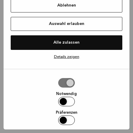
Ablehnen
information)
.
Auswahl erlauben
Alle zulassen
Details zeigen
Auswahl
erlauben
Notwendig
Präferenzen
Statistiken