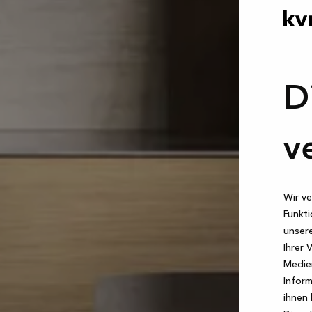
D
v
Wir ve
Funkti
unsere
Ihrer 
Medien
Inform
ihnen 