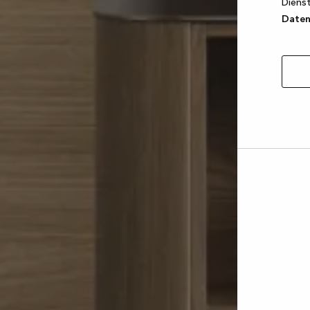
Dienst
Datens
Auswa
erlau