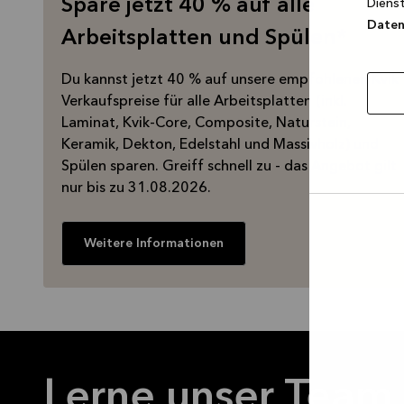
Spare jetzt 40 % auf alle
Dienst
Datens
Arbeitsplatten und Spülen*
Du kannst jetzt 40 % auf unsere empfohlenen Kvik
Verkaufspreise für alle Arbeitsplatten (inkl.
Laminat, Kvik-Core, Composite, Naturstein,
Keramik, Dekton, Edelstahl und Massivholz) und
Spülen sparen. Greiff schnell zu - das Angebot gilt
nur bis zu 31.08.2026.
Auswa
Weitere Informationen
erlau
Lerne unser Team