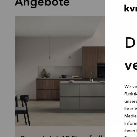
Angebote
D
v
Wir ve
Funkti
unsere
Ihrer 
Medien
Inform
ihnen 