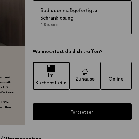
Bad oder maßgefertigte
Schranklösung
1 Stunde
Wo möchtest du dich treffen?
Im
ten und
Zuhause
Online
Küchenstudio
Keramik,
nd. 3
 Wert von
8.2026.
wendbar
Fortsetzen