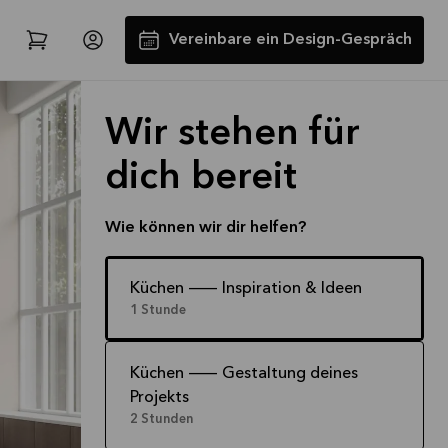
Vereinbare ein Design-Gespräch
Wir stehen für
dich bereit
Wie können wir dir helfen?
Spare jetzt 40 % auf alle
Küchen -- Inspiration & Ideen
1 Stunde
Arbeitsplatten und Spülen*
Angebot gültig bis
2026-08-31
Küchen -- Gestaltung deines
Mehr lesen
Projekts
2 Stunden