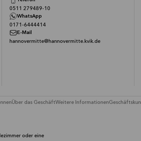
Telefon
—
0511 279489-10
WhatsApp
—
0171-6444414
E-Mail
—
hannovermitte@hannovermitte.kvik.de
ennen
Über das Geschäft
Weitere Informationen
Geschäftsku
adezimmer oder eine