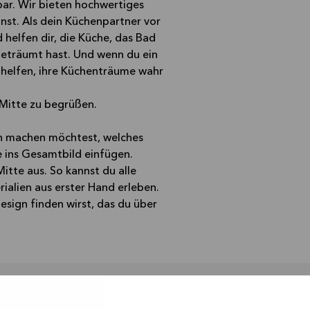
ar. Wir bieten hochwertiges
nnst. Als dein Küchenpartner vor
helfen dir, die Küche, das Bad
geträumt hast. Und wenn du ein
 helfen, ihre Küchenträume wahr
 Mitte zu begrüßen.
von machen möchtest, welches
e ins Gesamtbild einfügen.
itte aus. So kannst du alle
rialien aus erster Hand erleben.
esign finden wirst, das du über