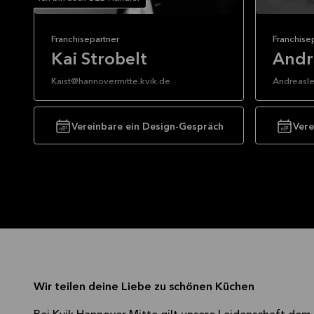
Franchisepartner
Franchise
Kai Strobelt
Andr
Kaist@hannovermitte.kvik.de
Andreasle
Hej, ich b
Herzlich Willkommen bei kvik in
Hannover!
Vereinbare ein Design-Gespräch
Vere
Einfach G
… sind m
Ich bin Kai und habe das Küchenfach von
Kvik.
der Pike auf gelernt.
Schau es 
Seit 2008 lebe ich das Thema
Küchendesign voller Herzblut und
Gut bedeu
begleite Dich mit Ehrlichkeit, Transparenz
Gut beko
und Spaß ab Deinem ersten Schritt durch
egal ob e
unsere Tür - über eine professionelle
Hauswirt
Beratung - bis zu Deiner fertigen
-
Traumküche.
mit der T
Wir teilen deine Liebe zu schönen Küchen
Gesprächs
Ich mache es zu meiner Hauptaufgabe,
das passende Gleichgewicht zwischen