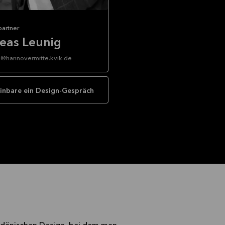
partner
eas Leunig
@hannovermitte.kvik.de
in Andreas!
inbare ein Design-Gespräch
UT, denn weniger ist mehr,
eine Gedanken zum Konzept von
dir an und genieße es.
tet für mich, dass Du das BESTE
mmst -
ine Küche, einen Schrank, einen
schaftsraum oder ein Badmöbel
ransparenz des offenen
.