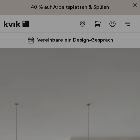
40 % auf Arbeitsplatten & Spülen
Kvik logo
Vereinbare ein Design-Gespräch
Spare jetzt 40
% auf alle
Arbeitsplatten
und Spülen*
Angebot gültig bis