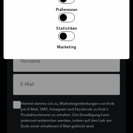
Newsletter an und – erhalte
exklusive Angebote
Präferenzen
Melde dich für unseren Newsletter an, um über
Statistiken
all die coolen Aktionen, die wir für dich
vorbereiten, auf dem Laufenden zu bleiben.
Marketing
Vorname
E-Mail
Hiermit stimme ich zu, Marketingmitteilungen von Kvik
per E-Mail, SMS, Instagram und Facebook zu Kvik's
Produktsortiment zu erhalten. Die Einwilligung kann
jederzeit widerrufen werden, indem auf den Link am
Ende einer erhaltenen E-Mail geklickt wird.