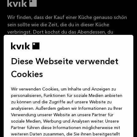
Wir finden, dass der Kauf einer Küche genauso schön
sein sollte wie die Zeit, die du in dieser Küche
verbringst. Dort kochst du das Abendessen, du
quatschst bei einem Glas Wein bis spät in die Nacht
mit deinen Freund:innen, die Kinder machen am Tisch
Hausaufgaben, ihr spielt zusammen Karten – die
Diese Webseite verwendet
Küche ist der Mittelpunkt deines täglichen Lebens.
Doch ganz gleich, ob du eine Küche, ein Badezimmer
Cookies
oder eine Schranklösung suchst – wir sind dein
verlässlicher Partner für attraktive, hochwertige und
Wir verwenden Cookies, um Inhalte und Anzeigen zu
nachhaltige Produkte im dänischen Design. Unser
personalisieren, Funktionen für soziale Medien anbieten
oberstes Ziel ist es, dir stets einen fantastischen
zu können und die Zugriffe auf unsere Website zu
Kundenservice zu bieten – und zwar von dem
analysieren. Außerdem geben wir Informationen zu Ihrer
Augenblick an, in dem du einen unserer Stores
Verwendung unserer Website an unsere Partner für
betrittst, bis zu dem Moment, an dem deine neue
soziale Medien, Werbung und Analysen weiter. Unsere
Küche, dein neues Badezimmer oder deine neue
Partner führen diese Informationen möglicherweise mit
weiteren Daten zusammen, die Sie ihnen bereitgestellt
Schranklösung in deinem Zuhause einen Platz