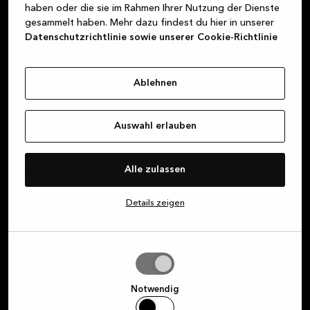
haben oder die sie im Rahmen Ihrer Nutzung der Dienste
gefunden hat.
gesammelt haben. Mehr dazu findest du hier in unserer
Datenschutzrichtlinie sowie unserer Cookie-Richtlinie
Über Kvik
Ablehnen
Bei MyKvik anmelden
Auswahl erlauben
Vereinbare ein Design-Gespräch
Alle zulassen
Küchenstudio finden
Details zeigen
Auswahl
erlauben
Notwendig
Melde dich für unseren