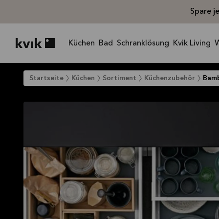
Spare j
Küchen
Bad
Schranklösung
Kvik Living
Kvik logo
Startseite
Küchen
Sortiment
Küchenzubehör
Bamb