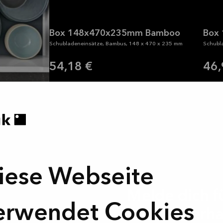
Box 148x470x235mm Bamboo
Box
Schubladeneinsätze, Bambus, 148 x 470 x 235 mm
Schubl
54,18 €
46,
iese Webseite
Melde dich f
erwendet Cookies
an und – erha
in sollte wie die