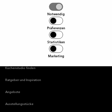
hl
ben
Notwendig
Präferenzen
Statistiken
Hilfreiche Links
Marketing
—
Küchenstudio finden
—
Ratgeber und Inspiration
—
Angebote
—
Ausstellungsstücke