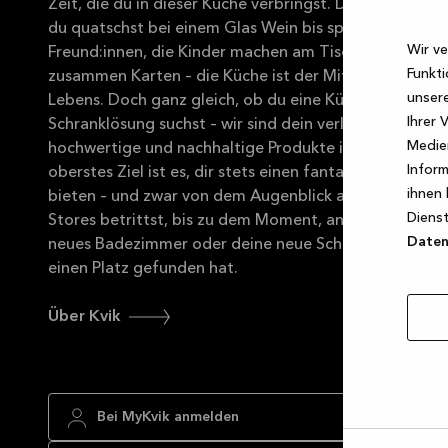
Zeit, die du in dieser Küche verbringst. Dort kochst 
du quatschst bei einem Glas Wein bis spät in die Nach
Wir ve
Freund:innen, die Kinder machen am Tisch Hausaufgabe
Funkti
zusammen Karten – die Küche ist der Mittelpunkt dein
unsere
Lebens. Doch ganz gleich, ob du eine Küche, ein Bade
Ihrer 
Schranklösung suchst – wir sind dein verlässlicher Partn
Medien
hochwertige und nachhaltige Produkte im dänischen D
Inform
oberstes Ziel ist es, dir stets einen fantastischen Kun
ihnen 
bieten – und zwar von dem Augenblick an, in dem du e
Dienst
Stores betrittst, bis zu dem Moment, an dem deine ne
Datens
neues Badezimmer oder deine neue Schranklösung in
einen Platz gefunden hat.
Über Kvik
Bei MyKvik anmelden