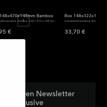
 148x470x148mm Bamboo
Box 148x322x148m
adeneinsätze, Bambus, 148 x 470 x 148 mm
Schubladeneinsätze, Bambus, 14
95 €
33,70 €
ür unseren Newsletter
lte exklusive