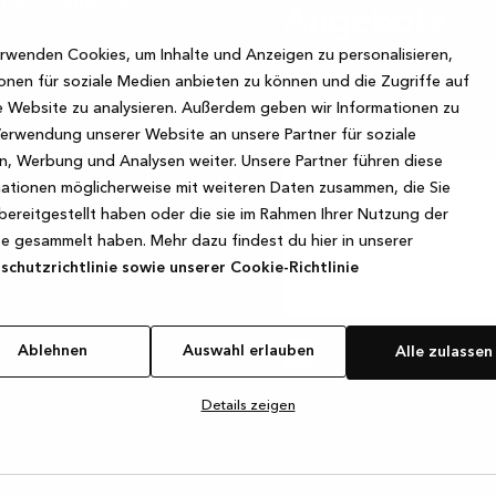
du das Abendessen,
Angebote
t mit deinen
rwenden Cookies, um Inhalte und Anzeigen zu personalisieren,
n, ihr spielt
Melde dich für unseren Ne
onen für soziale Medien anbieten zu können und die Zugriffe auf
es täglichen
die wir für dich vorberei
 Website zu analysieren. Außerdem geben wir Informationen zu
zimmer oder eine
Verwendung unserer Website an unsere Partner für soziale
er für attraktive,
, Werbung und Analysen weiter. Unsere Partner führen diese
esign. Unser
ationen möglicherweise mit weiteren Daten zusammen, die Sie
denservice zu
Vorname
bereitgestellt haben oder die sie im Rahmen Ihrer Nutzung der
inen unserer
e gesammelt haben. Mehr dazu findest du hier in unserer
ue Küche, dein
chutzrichtlinie sowie unserer Cookie-Richtlinie
 deinem Zuhause
E-Mail
Hiermit stimme ich zu, Marke
Ablehnen
Auswahl erlauben
Alle zulassen
Facebook zu Kvik's Produktso
widerrufen werden, indem au
Details zeigen