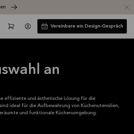
ren
Vereinbare ein Design-Gespräch
uswahl an
 effiziente und ästhetische Lösung für die
Spare jetzt 40 % auf alle
ind ideal für die Aufbewahrung von Küchenutensilien,
Arbeitsplatten und Spülen*
fgeräumte und funktionale Küchenumgebung.
Angebot gültig bis
2026-08-31
Mehr lesen