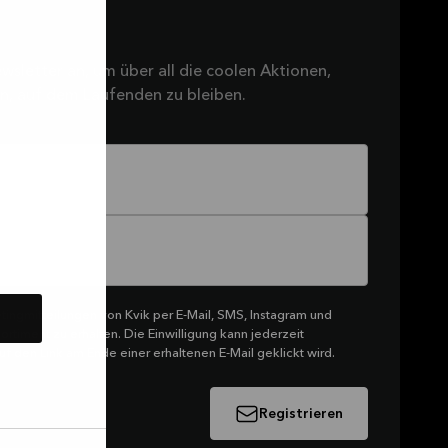
wsletter an, um über all die coolen Aktionen,
ten, auf dem Laufenden zu bleiben.
tingmitteilungen von Kvik per E-Mail, SMS, Instagram und
rtiment zu erhalten. Die Einwilligung kann jederzeit
f den Link am Ende einer erhaltenen E-Mail geklickt wird.
Registrieren