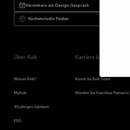
Vereinbare ein Design-Gespräch
Auswa
erlau
Küchenstudio finden
Über Kvik
Karriere bei Kvik
—
Warum Kvik?
—
Komm ins Kvik Team
—
MyKvik
—
Werden Sie Franchise-Partner:in
—
40-jähriges Jubiläum
—
ESG