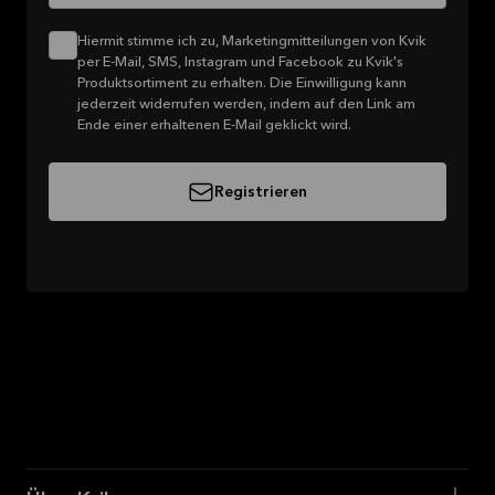
Hiermit stimme ich zu, Marketingmitteilungen von Kvik
per E-Mail, SMS, Instagram und Facebook zu Kvik's
Produktsortiment zu erhalten. Die Einwilligung kann
jederzeit widerrufen werden, indem auf den Link am
Ende einer erhaltenen E-Mail geklickt wird.
Registrieren