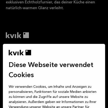
exklusiven Echtholzfurnier, das deiner Küche einen
natürlich-warmen Glanz verleiht.
Wir finden, dass der Kauf einer Küche genauso schön
sein sollte wie die Zeit, die du in dieser Küche
verbringst. Dort kochst du das Abendessen, du
Diese Webseite verwendet
quatschst bei einem Glas Wein bis spät in die Nacht
mit deinen Freund:innen, die Kinder machen am Tisch
Cookies
Hausaufgaben, ihr spielt zusammen Karten – die
Küche ist der Mittelpunkt deines täglichen Lebens.
Wir verwenden Cookies, um Inhalte und Anzeigen zu
Doch ganz gleich, ob du eine Küche, ein Badezimmer
personalisieren, Funktionen für soziale Medien anbieten
oder eine Schranklösung suchst – wir sind dein
zu können und die Zugriffe auf unsere Website zu
verlässlicher Partner für attraktive, hochwertige und
analysieren. Außerdem geben wir Informationen zu Ihrer
nachhaltige Produkte im dänischen Design. Unser
Verwendung unserer Website an unsere Partner für