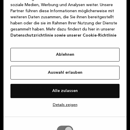
oberstes Ziel ist es, dir stets einen fantastischen
soziale Medien, Werbung und Analysen weiter. Unsere
Kundenservice zu bieten – und zwar von dem
Partner führen diese Informationen möglicherweise mit
Augenblick an, in dem du einen unserer Stores
weiteren Daten zusammen, die Sie ihnen bereitgestellt
haben oder die sie im Rahmen Ihrer Nutzung der Dienste
betrittst, bis zu dem Moment, an dem deine neue
gesammelt haben. Mehr dazu findest du hier in unserer
Küche, dein neues Badezimmer oder deine neue
Datenschutzrichtlinie sowie unserer Cookie-Richtlinie
Schranklösung in deinem Zuhause einen Platz
gefunden hat.
Ablehnen
Über Kvik
Auswahl erlauben
Bei MyKvik anmelden
Alle zulassen
Vereinbare ein Design-Gespräch
Details zeigen
Küchenstudio finden
Auswahl