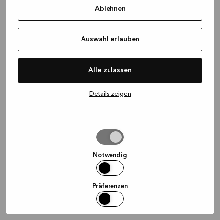
Ablehnen
information)
.
Auswahl erlauben
Alle zulassen
Details zeigen
Auswahl
erlauben
Notwendig
Präferenzen
Statistiken