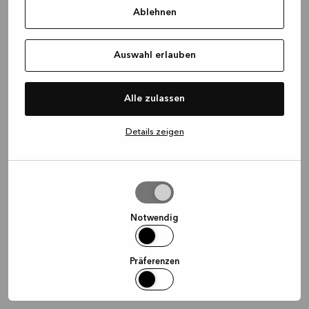
Ablehnen
information)
.
Auswahl erlauben
Alle zulassen
Details zeigen
Auswahl
erlauben
Notwendig
Präferenzen
Statistiken