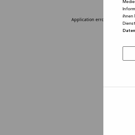
Medien
Inform
ihnen 
Application error: a client-sid
Dienst
Datens
Auswa
erlau