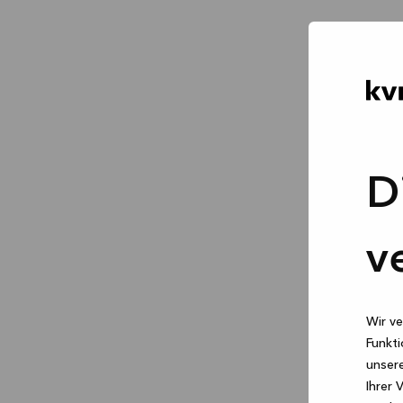
D
v
Wir ve
Funkti
unsere
Ihrer 