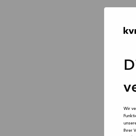
D
v
Wir ve
Funkti
unsere
Ihrer 