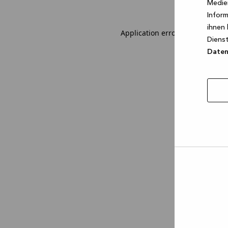
Medien
Inform
ihnen 
Application error: a client-sid
Dienst
Datens
Auswa
erlau