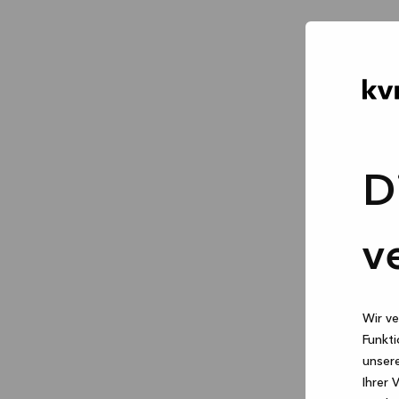
D
v
Wir ve
Funkti
unsere
Ihrer 