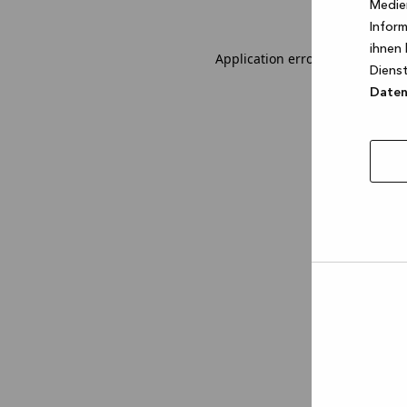
Medien
Inform
ihnen 
Application error: a client-sid
Dienst
Datens
Auswa
erlau