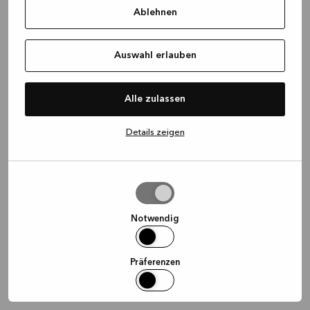
Ablehnen
information)
.
Auswahl erlauben
Alle zulassen
Details zeigen
Auswahl
erlauben
Notwendig
Präferenzen
Statistiken