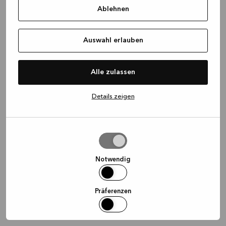
Ablehnen
information)
.
Auswahl erlauben
Alle zulassen
Details zeigen
Auswahl
erlauben
Notwendig
Präferenzen
Statistiken