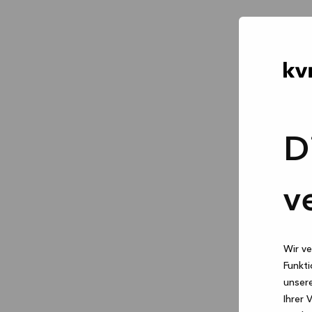
D
v
Wir ve
Funkti
unsere
Ihrer 