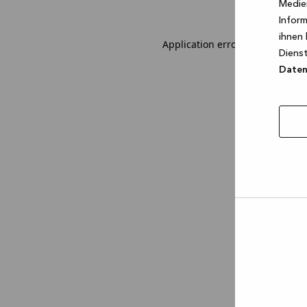
Medien
Inform
ihnen 
Application error: a client-sid
Dienst
Datens
Auswa
erlau