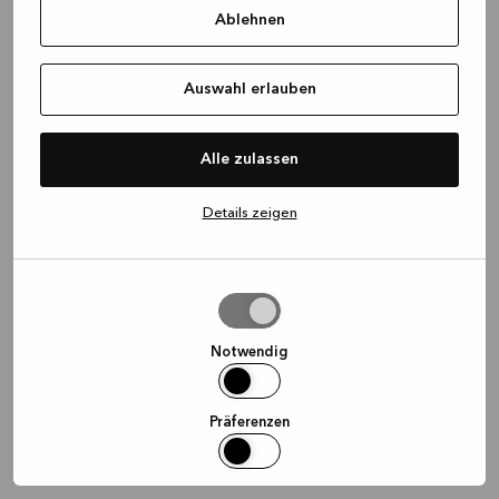
Ablehnen
information)
.
Auswahl erlauben
Alle zulassen
Details zeigen
Auswahl
erlauben
Notwendig
Präferenzen
Statistiken