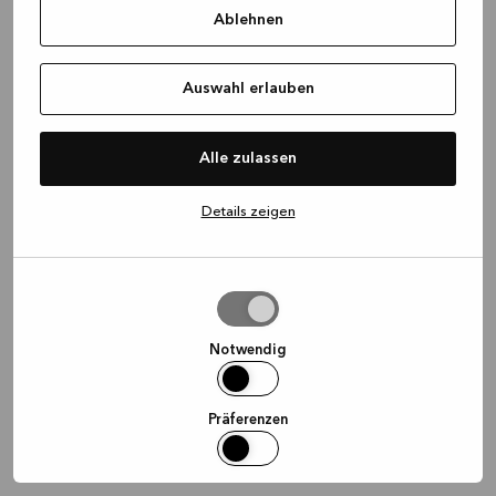
Ablehnen
information)
.
Auswahl erlauben
Alle zulassen
Details zeigen
Auswahl
erlauben
Notwendig
Präferenzen
Statistiken