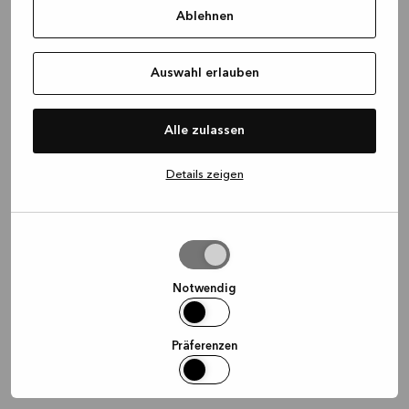
Ablehnen
information)
.
Auswahl erlauben
Alle zulassen
Details zeigen
Auswahl
erlauben
Notwendig
Präferenzen
Statistiken