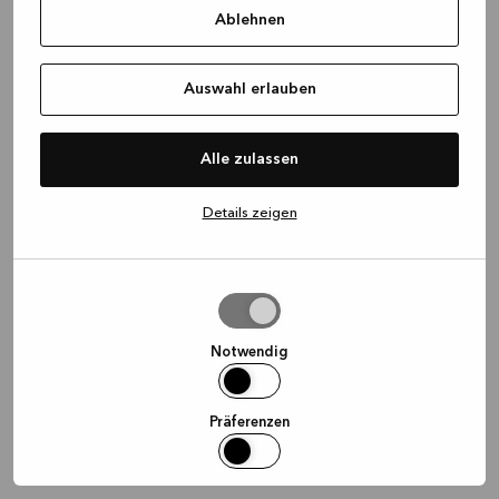
Ablehnen
information)
.
Auswahl erlauben
Alle zulassen
Details zeigen
Auswahl
erlauben
Notwendig
Präferenzen
Statistiken