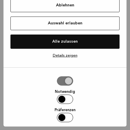
Ablehnen
information)
.
Auswahl erlauben
Alle zulassen
Details zeigen
Auswahl
erlauben
Notwendig
Präferenzen
Statistiken