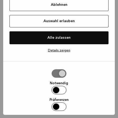
Ablehnen
information)
.
Auswahl erlauben
Alle zulassen
Details zeigen
Auswahl
erlauben
Notwendig
Präferenzen
Statistiken