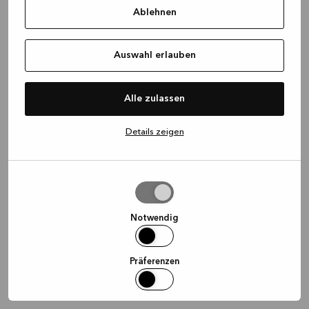
Ablehnen
information)
.
Auswahl erlauben
Alle zulassen
Details zeigen
Auswahl
erlauben
Notwendig
Präferenzen
Statistiken