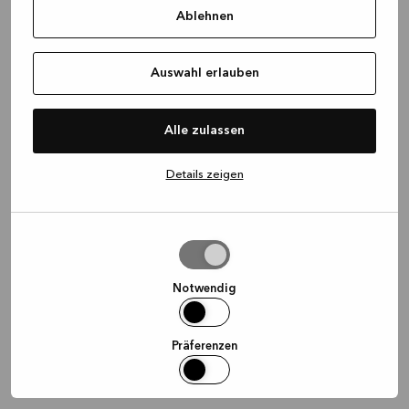
Ablehnen
information)
.
Auswahl erlauben
Alle zulassen
Details zeigen
Auswahl
erlauben
Notwendig
Präferenzen
Statistiken