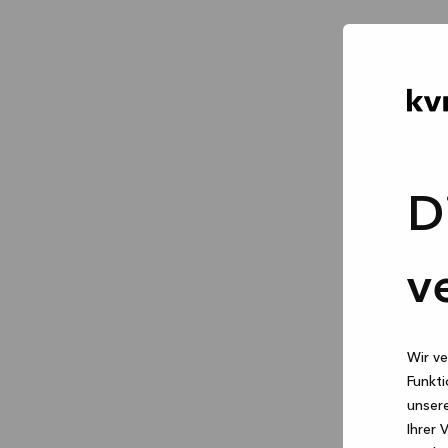
D
v
Wir ve
Funkti
unsere
Ihrer 