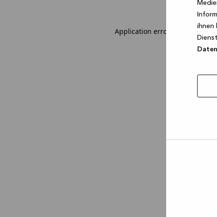
Medien
Inform
ihnen 
Application error: a client-sid
Dienst
Datens
Auswa
erlau