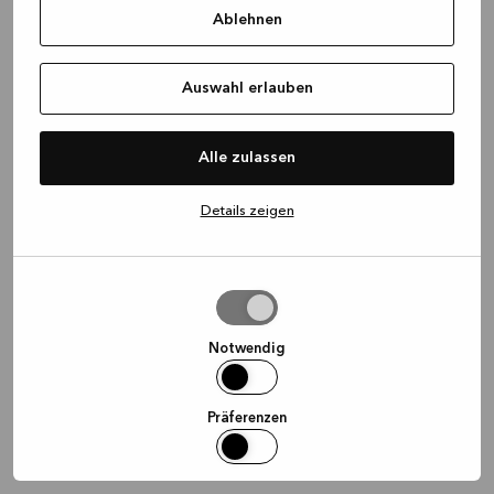
Ablehnen
information)
.
Auswahl erlauben
Alle zulassen
Details zeigen
Auswahl
erlauben
Notwendig
Präferenzen
Statistiken