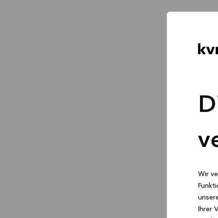
D
v
Wir ve
Funkti
unsere
Ihrer 