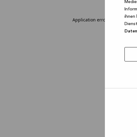
Medien
Inform
ihnen 
Application error: a client-sid
Dienst
Datens
Auswa
erlau