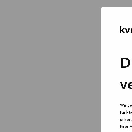
D
v
Wir ve
Funkti
unsere
Ihrer 