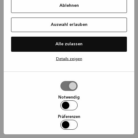
Ablehnen
information)
.
Auswahl erlauben
Alle zulassen
Details zeigen
Auswahl
erlauben
Notwendig
Präferenzen
Statistiken