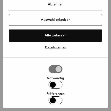
Ablehnen
information)
.
Auswahl erlauben
Alle zulassen
Details zeigen
Auswahl
erlauben
Notwendig
Präferenzen
Statistiken