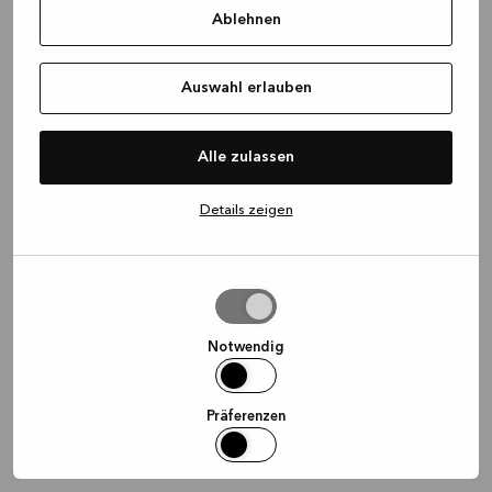
Ablehnen
information)
.
Auswahl erlauben
Alle zulassen
Details zeigen
Auswahl
erlauben
Notwendig
Präferenzen
Statistiken