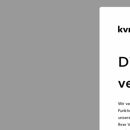
D
v
Wir ve
Funkti
unsere
Ihrer 