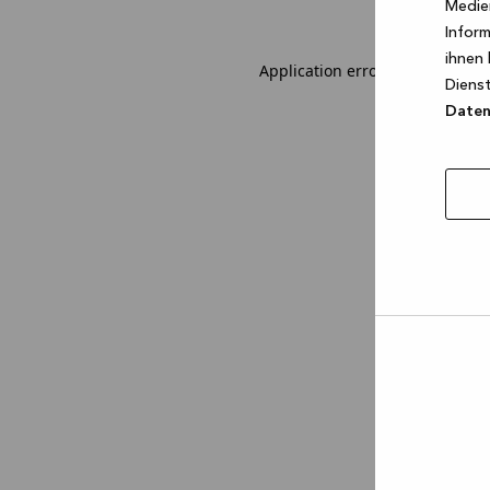
Medien
Inform
ihnen 
Application error: a client-sid
Dienst
Datens
Auswa
erlau