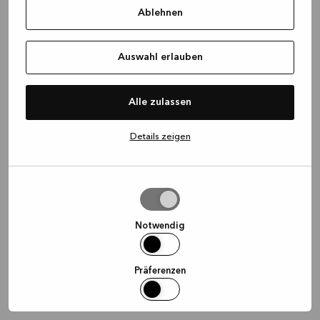
Ablehnen
information)
.
Auswahl erlauben
Alle zulassen
Details zeigen
Auswahl
erlauben
Notwendig
Präferenzen
Statistiken