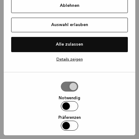
Ablehnen
information)
.
Auswahl erlauben
Alle zulassen
Details zeigen
Auswahl
erlauben
Notwendig
Präferenzen
Statistiken