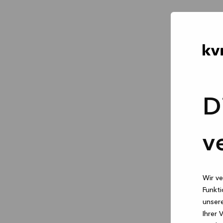
D
v
Wir ve
Funkti
unsere
Ihrer 