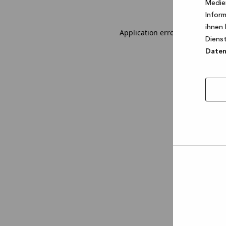
Medien
Inform
ihnen 
Application error: a client-sid
Dienst
Datens
Auswa
erlau