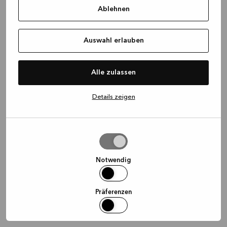
Ablehnen
information)
.
Auswahl erlauben
Alle zulassen
Details zeigen
Auswahl
erlauben
Notwendig
Präferenzen
Statistiken