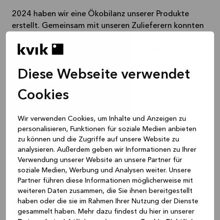
2024 haben wir eine Ökobilanz unserer Produkte
erstellt. Gemeinsam mit unseren Zulieferern konnten
wir eine sorgfältige Bewertung verfassen. Mit deren
Hilfe erfährst du nun auf transparente Weise, welche
Umweltauswirkungen deine Küche hat und wie viel
Diese Webseite verwendet
recyceltes Holz und recycelter PET-Kunststoff dafür
verwendet werden.
Cookies
Wir verwenden Cookies, um Inhalte und Anzeigen zu
Die Umweltauswirkungen der Schranklösungen
personalisieren, Funktionen für soziale Medien anbieten
zu können und die Zugriffe auf unsere Website zu
analysieren. Außerdem geben wir Informationen zu Ihrer
Erfahre mehr über unsere ESG-Ambitionen
Verwendung unserer Website an unsere Partner für
soziale Medien, Werbung und Analysen weiter. Unsere
Partner führen diese Informationen möglicherweise mit
weiteren Daten zusammen, die Sie ihnen bereitgestellt
haben oder die sie im Rahmen Ihrer Nutzung der Dienste
Entdecke die Smart-
gesammelt haben. Mehr dazu findest du hier in unserer