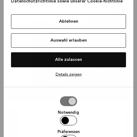
Datenschutzrichtlinie sowie unserer Cookie-Richtlinie
Schiebetür im Design Milk
Ablehnen
Auswahl erlauben
Alle zulassen
Details zeigen
SCHIEBETÜREN white
645 €
Auswahl
erlauben
Notwendig
Präferenzen