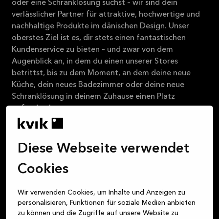
oder eine Schranklösung suchst – wir sind dein
2026-08-31
verlässlicher Partner für attraktive, hochwertige und
Mehr
nachhaltige Produkte im dänischen Design. Unser
lesen
oberstes Ziel ist es, dir stets einen fantastischen
Kundenservice zu bieten – und zwar von dem
Augenblick an, in dem du einen unserer Stores
betrittst, bis zu dem Moment, an dem deine neue
Küche, dein neues Badezimmer oder deine neue
Schranklösung in deinem Zuhause einen Platz
gefunden hat.
Über Kvik
Diese Webseite verwendet
Cookies
Bei MyKvik anmelden
Wir verwenden Cookies, um Inhalte und Anzeigen zu
personalisieren, Funktionen für soziale Medien anbieten
Vereinbare ein Design-Gespräch
zu können und die Zugriffe auf unsere Website zu