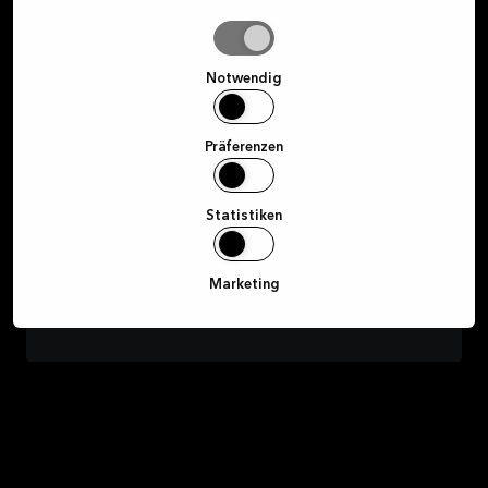
Auswahl
E-Mail
erlauben
Notwendig
Hiermit stimme ich zu, Marketingmitteilungen von Kvik
per E-Mail, SMS, Instagram und Facebook zu Kvik's
Präferenzen
Produktsortiment zu erhalten. Die Einwilligung kann
jederzeit widerrufen werden, indem auf den Link am
Ende einer erhaltenen E-Mail geklickt wird.
Statistiken
Registrieren
Marketing