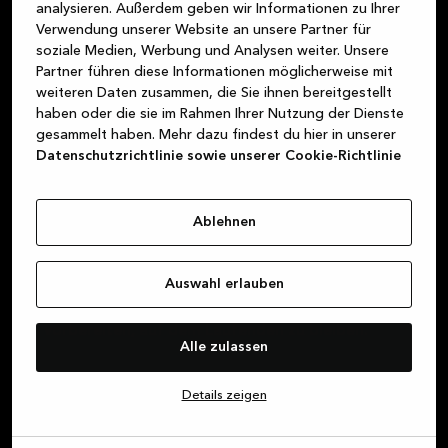
analysieren. Außerdem geben wir Informationen zu Ihrer
Küchenstudio finden
Verwendung unserer Website an unsere Partner für
soziale Medien, Werbung und Analysen weiter. Unsere
Partner führen diese Informationen möglicherweise mit
weiteren Daten zusammen, die Sie ihnen bereitgestellt
haben oder die sie im Rahmen Ihrer Nutzung der Dienste
gesammelt haben. Mehr dazu findest du hier in unserer
Datenschutzrichtlinie sowie unserer Cookie-Richtlinie
Melde dich für unseren
Newsletter an und – erhalte
Ablehnen
exklusive Angebote
Melde dich für unseren Newsletter an, um über
Auswahl erlauben
all die coolen Aktionen, die wir für dich
vorbereiten, auf dem Laufenden zu bleiben.
Alle zulassen
Details zeigen
Vorname