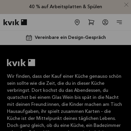
40 % auf Arbeitsplatten & Spülen
Kvik logo
Vereinbare ein Design-Gespräch
Wir finden, dass der Kauf einer Küche genauso schön
sein sollte wie die Zeit, die du in dieser Küche
verbringst. Dort kochst du das Abendessen, du
Spare jetzt 40
quatschst bei einem Glas Wein bis spät in die Nacht
mit deinen Freund:innen, die Kinder machen am Tisch
% auf alle
Hausaufgaben, ihr spielt zusammen Karten – die
Arbeitsplatten
Küche ist der Mittelpunkt deines täglichen Lebens.
und Spülen*
Doch ganz gleich, ob du eine Küche, ein Badezimmer
Angebot gültig bis