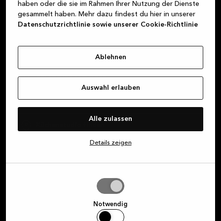
haben oder die sie im Rahmen Ihrer Nutzung der Dienste
gefunden hat.
gesammelt haben. Mehr dazu findest du hier in unserer
Datenschutzrichtlinie sowie unserer Cookie-Richtlinie
Über Kvik
Ablehnen
Bei MyKvik anmelden
Auswahl erlauben
Vereinbare ein Design-Gespräch
Alle zulassen
Küchenstudio finden
Details zeigen
Auswahl
erlauben
Melde dich für unseren
Notwendig
Newsletter an und – erhalte