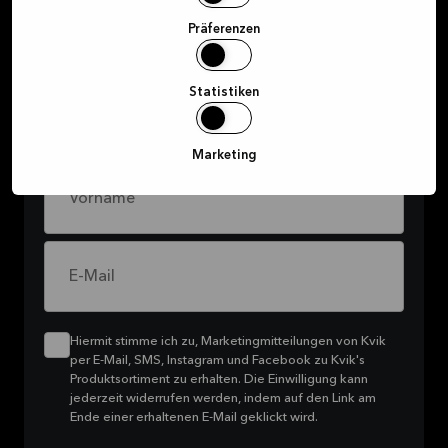
exklusive Angebote
Präferenzen
Melde dich für unseren Newsletter an, um über
Statistiken
all die coolen Aktionen, die wir für dich
vorbereiten, auf dem Laufenden zu bleiben.
Marketing
Vorname
E-Mail
Hiermit stimme ich zu, Marketingmitteilungen von Kvik
per E-Mail, SMS, Instagram und Facebook zu Kvik's
Produktsortiment zu erhalten. Die Einwilligung kann
jederzeit widerrufen werden, indem auf den Link am
Ende einer erhaltenen E-Mail geklickt wird.