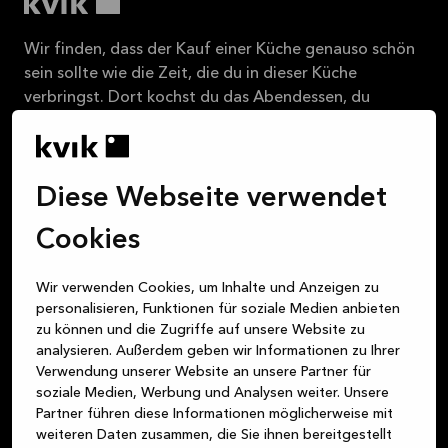
Wir finden, dass der Kauf einer Küche genauso schön
sein sollte wie die Zeit, die du in dieser Küche
verbringst. Dort kochst du das Abendessen, du
quatschst bei einem Glas Wein bis spät in die Nacht
mit deinen Freund:innen, die Kinder machen am Tisch
Hausaufgaben, ihr spielt zusammen Karten – die
Diese Webseite verwendet
Küche ist der Mittelpunkt deines täglichen Lebens.
Doch ganz gleich, ob du eine Küche, ein Badezimmer
Cookies
oder eine Schranklösung suchst – wir sind dein
verlässlicher Partner für attraktive, hochwertige und
Wir verwenden Cookies, um Inhalte und Anzeigen zu
nachhaltige Produkte im dänischen Design. Unser
personalisieren, Funktionen für soziale Medien anbieten
oberstes Ziel ist es, dir stets einen fantastischen
zu können und die Zugriffe auf unsere Website zu
Kundenservice zu bieten – und zwar von dem
analysieren. Außerdem geben wir Informationen zu Ihrer
Augenblick an, in dem du einen unserer Stores
Verwendung unserer Website an unsere Partner für
betrittst, bis zu dem Moment, an dem deine neue
soziale Medien, Werbung und Analysen weiter. Unsere
Küche, dein neues Badezimmer oder deine neue
Partner führen diese Informationen möglicherweise mit
Schranklösung in deinem Zuhause einen Platz
weiteren Daten zusammen, die Sie ihnen bereitgestellt