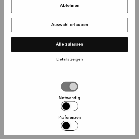
Ablehnen
information)
.
Auswahl erlauben
Alle zulassen
Details zeigen
Auswahl
erlauben
Notwendig
Präferenzen
Statistiken