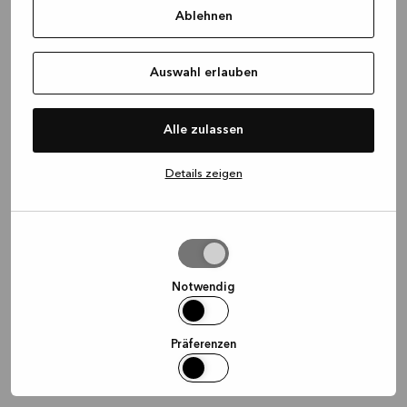
Ablehnen
information)
.
Auswahl erlauben
Alle zulassen
Details zeigen
Auswahl
erlauben
Notwendig
Präferenzen
Statistiken