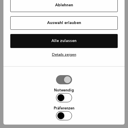
Ablehnen
information)
.
Auswahl erlauben
Alle zulassen
Details zeigen
Auswahl
erlauben
Notwendig
Präferenzen
Statistiken